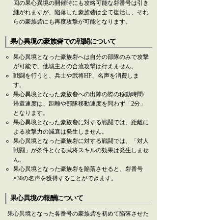
回の果心異境の開催時にも攻略可能な砦番号は引き
継がれますが、陥落した豪族砦は全て復活し、それ
らの豪族砦にも再度攻撃が可能となります。
果心異境の豪族砦での戦闘について
果心異境となった豪族砦へは自分の部隊のみで攻撃
が可能で、他城主との合流攻撃は行えません。
戦闘を行うと、兵士や武将HP、名声を消費しま
す。
果心異境となった豪族砦への出陣の際の移動時間/
帰還速度は、距離や部隊移動速度を問わず「2分」
となります。
果心異境となった豪族砦に対する戦闘では、距離に
よる攻撃力の減衰は発生しません。
果心異境となった豪族砦に対する戦闘では、「対人
戦闘」が条件となる武将スキルの効果は発生しませ
ん。
果心異境となった豪族砦を陥落させると、砦番号
×30の名声を獲得することができます。
果心異境の報酬について
果心異境となった各番号の豪族砦を初めて陥落させた