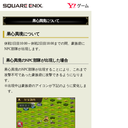
果心異境について
果心異境について
休戦1日目10:00～休戦2日目18:00までの間、豪族砦に
NPC部隊が出現します。
果心異境のNPC部隊が出現した場合
果心異境のNPC部隊が出現することにより、これまで
攻撃不可であった豪族砦に攻撃できるようになりま
す。
※出現中は豪族砦のアイコンが下記のように変化しま
す。