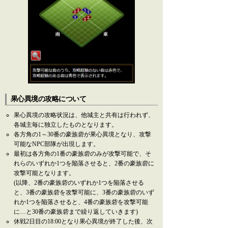
果心異境の攻略について
果心異境の攻略状況は、他城主と共有は行われず、
各城主毎に独立したものとなります。
各方角の1～30番の豪族砦が果心異境となり、攻撃
可能なNPC部隊が出現します。
最初は各方角の1番の豪族砦のみが攻撃可能で、そ
れらのいずれか1つを陥落させると、2番の豪族砦に
攻撃可能となります。
(以降、2番の豪族砦のいずれか1つを陥落させる
と、3番の豪族砦を攻撃可能に、3番の豪族砦のいず
れか1つを陥落させると、4番の豪族砦を攻撃可能
に…と30番の豪族砦まで繰り返していきます)
休戦2日目の18:00となり果心異境が終了した後、次